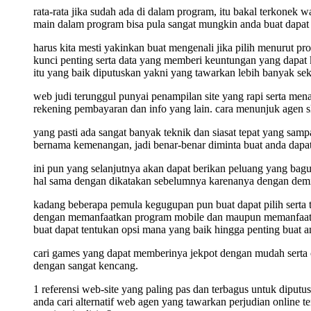
rata-rata jika sudah ada di dalam program, itu bakal terkonek 
main dalam program bisa pula sangat mungkin anda buat dapa
harus kita mesti yakinkan buat mengenali jika pilih menurut pr
kunci penting serta data yang memberi keuntungan yang dapat ki
itu yang baik diputuskan yakni yang tawarkan lebih banyak sek
web judi terunggul punyai penampilan site yang rapi serta menar
rekening pembayaran dan info yang lain. cara menunjuk agen sl
yang pasti ada sangat banyak teknik dan siasat tepat yang sa
bernama kemenangan, jadi benar-benar diminta buat anda dapat 
ini pun yang selanjutnya akan dapat berikan peluang yang bag
hal sama dengan dikatakan sebelumnya karenanya dengan demikia
kadang beberapa pemula kegugupan pun buat dapat pilih serta t
dengan memanfaatkan program mobile dan maupun memanfaatkan t
buat dapat tentukan opsi mana yang baik hingga penting buat an
cari games yang dapat memberinya jekpot dengan mudah serta 
dengan sangat kencang.
1 referensi web-site yang paling pas dan terbagus untuk dipu
anda cari alternatif web agen yang tawarkan perjudian online 