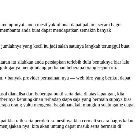
mempunyai. anda mesti yakini buat dapat pahami secara bagus
at membantu anda buat dapat mendapatkan semakin banyak
 jumlahnya yang kecil itu jadi salah satunya langkah terunggul buat
aran itu silahkan anda persiapkan terlebih dulu bentuknya biar lalu
ng duganya mengundang perhatian beberapa orang sejauh ini.
n. • banyak provider permainan nya — web biro yang berikut dapat
 dianalisa dari beberapa bukti serta data di atas lapangan, kita
mberinya kemungkinan terhadap siapa saja yang bermain supaya bisa
eberapa orang yaitu mengenai bagaimanakah mungkin suatu game dapat
pat kita raih serta peroleh. semestinya kita cermati secara bagus kalau
menjajakan nya. kita akan untung dapat masuk serta bermain di