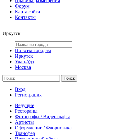
Правила размещения
Форум
Карта сайта
Контакты
Иркутск
По всем городам
Иркутск
Улан-Удэ
Москва
Вход
Регистрация
Ведущие
Рестораны
Фотографы / Видеографы
Артисты
Оформление / Флористика
Трансфер
Праздничный образ