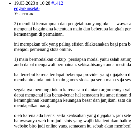
19.03.2023 в 10:28
#1412
edgarkinsela6
Участник
2) memiliki kemampuan dan pengetahuan yang oke — wawasan d
mengenai bagaimana ketentuan main dan beberapa langkah per
kemenangan di permainan.
ini merupakan trik yang paling efisien dilaksanakan bagi para 
menjadi pemenang slots online.
1) main bermodalkan cukup -persiapan modal yaitu salah satunya
anda dapat mengawali permainan. sebisa-bisanya anda mesti da
hal tersebut karena terdapat beberapa provider yang dijajakan
membantu anda untuk main games slots apa serta mana saja ses
segalanya memungkinkan karena satu diantara argumennya yaitu d
dapat mengenal jika benar-benar hal semacam itu amat ringan 
kemungkinan keuntungan keuangan besar dan janjikan. satu di
mendapatkan uang.
oleh karena ada lisensi serta keabsahan yang dijajakan, jadi sete
bahwasanya web biro judi slots yang wajib kita tentukan baikn
website biro judi online yang semacam itu sebab akan member