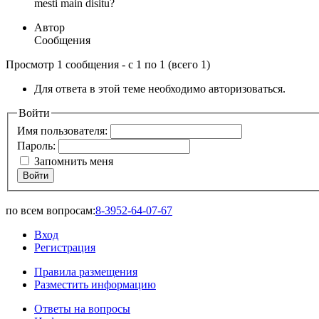
mesti main disitu?
Автор
Сообщения
Просмотр 1 сообщения - с 1 по 1 (всего 1)
Для ответа в этой теме необходимо авторизоваться.
Войти
Имя пользователя:
Пароль:
Запомнить меня
Войти
по всем вопросам:
8-3952-64-07-67
Вход
Регистрация
Правила размещения
Разместить информацию
Ответы на вопросы