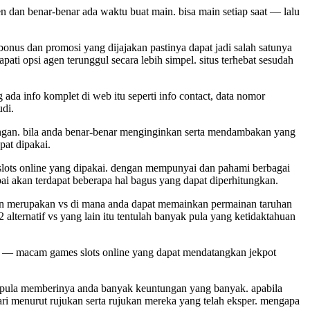
en dan benar-benar ada waktu buat main. bisa main setiap saat — lalu
bonus dan promosi yang dijajakan pastinya dapat jadi salah satunya
ti opsi agen terunggul secara lebih simpel. situs terhebat sesudah
 ada info komplet di web itu seperti info contact, data nomor
udi.
tungan. bila anda benar-benar menginginkan serta mendambakan yang
pat dipakai.
 slots online yang dipakai. dengan mempunyai dan pahami berbagai
ai akan terdapat beberapa hal bagus yang dapat diperhitungkan.
tikan merupakan vs di mana anda dapat memainkan permainan taruhan
ternatif vs yang lain itu tentulah banyak pula yang ketidaktahuan
el — macam games slots online yang dapat mendatangkan jekpot
sa pula memberinya anda banyak keuntungan yang banyak. apabila
ari menurut rujukan serta rujukan mereka yang telah eksper. mengapa