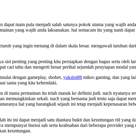
apat main pula menjadi salah satunya pokok utama yang wajib anda 
mainan yang wajib anda laksanakan. hal semacam itu yang nanti dap
betaruh yang ingin menang di dalam skala besar. mengawali taruhan dari
 sisi penting yang penting kita persiapkan dengan bagus serta oleh lant
pat cari tahu dan mengerti benar perihal sejumlah penyiapan modal ya
 dimulai dengan gameplay, sbobet,
yukslot88
mikro gaming, dan yang lai
uai sama yang kita kehendaki.
i mana permainan itu telah masuk ke definisi judi. nach nyatanya seusai
dan memungkinkan sekali. nach yang bernama judi tentu saja dapat me
antaranya hal yang barangkali sejauh ini tetap menjadi kepenasaran b
lah itu ini dapat menjadi satu diantara bukti dan keuntungan riil yang da
ya mempunyai lisensi sah serta keabsahan dari beberapa provider yang 
ikan keuntungan.