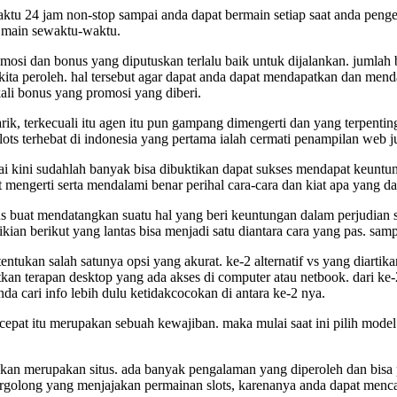
waktu 24 jam non-stop sampai anda dapat bermain setiap saat anda peng
t main sewaktu-waktu.
omosi dan bonus yang diputuskan terlalu baik untuk dijalankan. jumlah 
ta peroleh. hal tersebut agar dapat anda dapat mendapatkan dan mendapa
ali bonus yang promosi yang diberi.
ik, terkecuali itu agen itu pun gampang dimengerti dan yang terpenting
ots terhebat di indonesia yang pertama ialah cermati penampilan web j
mpai kini sudahlah banyak bisa dibuktikan dapat sukses mendapat keun
mengerti serta mendalami benar perihal cara-cara dan kiat apa yang da
us buat mendatangkan suatu hal yang beri keuntungan dalam perjudian
n berikut yang lantas bisa menjadi satu diantara cara yang pas. samp
entukan salah satunya opsi yang akurat. ke-2 alternatif vs yang diar
erapan desktop yang ada akses di computer atau netbook. dari ke-2 al
da cari info lebih dulu ketidakcocokan di antara ke-2 nya.
cepat itu merupakan sebuah kewajiban. maka mulai saat ini pilih mod
tuskan merupakan situs. ada banyak pengalaman yang diperoleh dan bi
tergolong yang menjajakan permainan slots, karenanya anda dapat menc