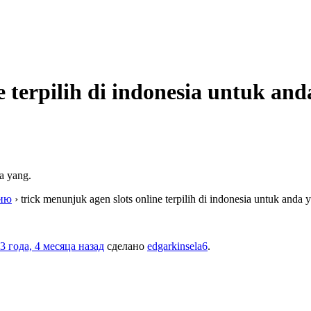
e terpilih di indonesia untuk and
da yang.
нию
›
trick menunjuk agen slots online terpilih di indonesia untuk anda 
3 года, 4 месяца назад
сделано
edgarkinsela6
.