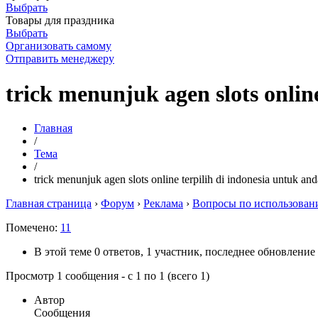
Выбрать
Товары для праздника
Выбрать
Организовать самому
Отправить менеджеру
trick menunjuk agen slots onlin
Главная
/
Тема
/
trick menunjuk agen slots online terpilih di indonesia untuk an
Главная страница
›
Форум
›
Реклама
›
Вопросы по использова
Помечено:
11
В этой теме 0 ответов, 1 участник, последнее обновление
Просмотр 1 сообщения - с 1 по 1 (всего 1)
Автор
Сообщения