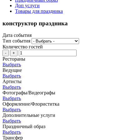
Доп услуги
Товары для праздника
конструктор праздника
Дата события
Тип события
Количество гостей
-
+
Рестораны
Выбрать
Ведущие
Выбрать
Артисты
Выбрать
Фотографы/Видеографы
Выбрать
Оформление/Флориститка
Выбрать
Дополнительные услуги
Выбрать
Праздничный образ
Выбрать
Трансфер