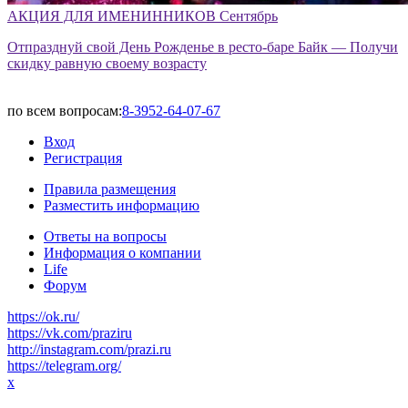
АКЦИЯ ДЛЯ ИМЕНИННИКОВ Сентябрь
Отпразднуй свой День Рожденье в ресто-баре Байк — Получи
скидку равную своему возрасту
по всем вопросам:
8-3952-64-07-67
Вход
Регистрация
Правила размещения
Разместить информацию
Ответы на вопросы
Информация о компании
Life
Форум
https://ok.ru/
https://vk.com/praziru
http://instagram.com/prazi.ru
https://telegram.org/
x