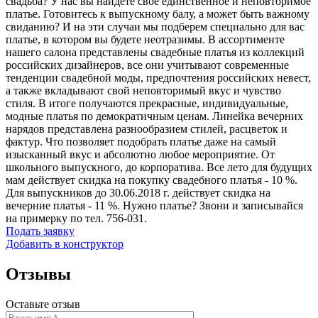
свадьба? У нас вы найдете свое единственное и неповторимое
платье. Готовитесь к выпускному балу, а может быть важному
свиданию? И на эти случаи мы подберем специально для вас
платье, в котором вы будете неотразимы. В ассортименте
нашего салона представлены свадебные платья из коллекций
российских дизайнеров, все они учитывают современные
тенденции свадебной моды, предпочтения российских невест,
а также вкладывают свой неповторимый вкус и чувство
стиля. В итоге получаются прекрасные, индивидуальные,
модные платья по демократичным ценам. Линейка вечерних
нарядов представлена разнообразием стилей, расцветок и
фактур. Что позволяет подобрать платье даже на самый
изысканный вкус и абсолютно любое мероприятие. От
школьного выпускного, до корпоратива. Все лето для будущих
мам действует скидка на покупку свадебного платья - 10 %.
Для выпускников до 30.06.2018 г. действует скидка на
вечерние платья - 11 %. Нужно платье? Звони и записывайся
на примерку по тел. 756-031.
Подать заявку
Добавить в конструктор
Отзывы
Оставьте отзыв