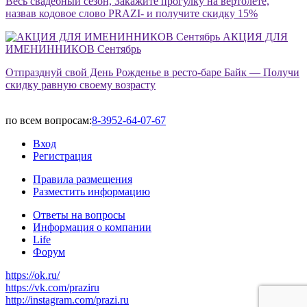
Весь свадебный сезон, Закажите прогулку на вертолете,
назвав кодовое слово PRAZI- и получите скидку 15%
АКЦИЯ ДЛЯ
ИМЕНИННИКОВ Сентябрь
Отпразднуй свой День Рожденье в ресто-баре Байк — Получи
скидку равную своему возрасту
по всем вопросам:
8-3952-64-07-67
Вход
Регистрация
Правила размещения
Разместить информацию
Ответы на вопросы
Информация о компании
Life
Форум
https://ok.ru/
https://vk.com/praziru
http://instagram.com/prazi.ru