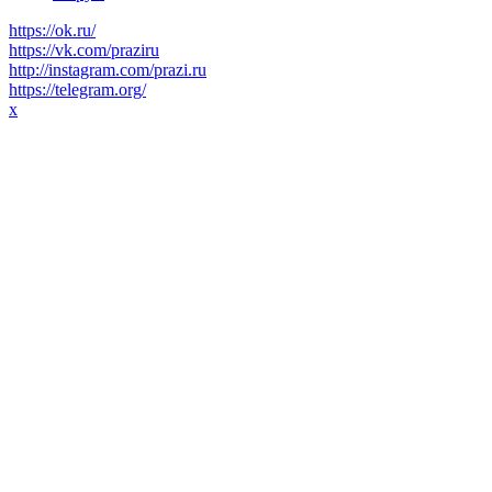
https://ok.ru/
https://vk.com/praziru
http://instagram.com/prazi.ru
https://telegram.org/
x