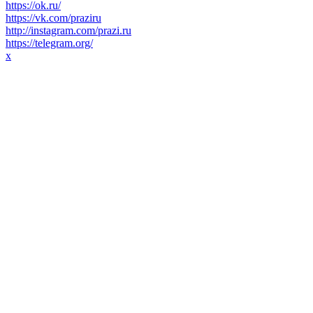
https://ok.ru/
https://vk.com/praziru
http://instagram.com/prazi.ru
https://telegram.org/
x