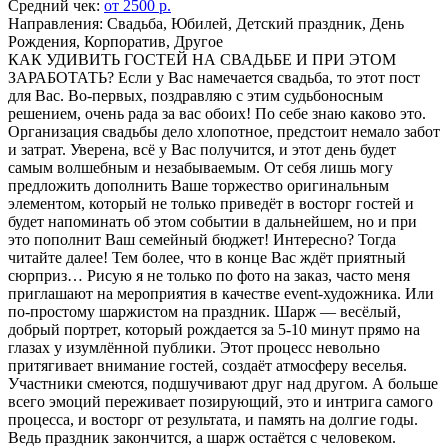
Средний чек:
от 2500 р.
Направления: Свадьба, Юбилей, Детский праздник, День
Рождения, Корпоратив, Другое
КАК УДИВИТЬ ГОСТЕЙ НА СВАДЬБЕ И ПРИ ЭТОМ
ЗАРАБОТАТЬ? Если у Вас намечается свадьба, то этот пост
для Вас. Во-первых, поздравляю с этим судьбоносным
решением, очень рада за вас обоих! По себе знаю каково это.
Организация свадьбы дело хлопотное, предстоит немало забот
и затрат. Уверена, всё у Вас получится, и этот день будет
самым волшебным и незабываемым. От себя лишь могу
предложить дополнить Ваше торжество оригинальным
элементом, который не только приведёт в восторг гостей и
будет напоминать об этом событии в дальнейшем, но и при
это пополнит Ваш семейный бюджет! Интересно? Тогда
читайте далее! Тем более, что в конце Вас ждёт приятный
сюрприз… Рисую я не только по фото на заказ, часто меня
приглашают на мероприятия в качестве event-художника. Или
по-простому шаржистом на праздник. Шарж — весёлый,
добрый портрет, который рождается за 5-10 минут прямо на
глазах у изумлённой публики. Этот процесс невольно
притягивает внимание гостей, создаёт атмосферу веселья.
Участники смеются, подшучивают друг над другом. А больше
всего эмоций переживает позирующий, это и интрига самого
процесса, и восторг от результата, и память на долгие годы.
Ведь праздник закончится, а шарж остаётся с человеком.