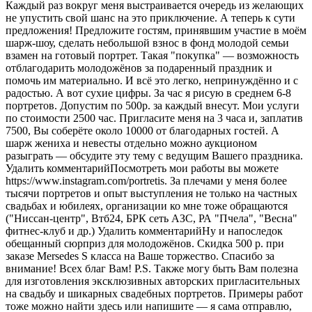
Каждый раз вокруг меня выстраивается очередь из желающих
не упустить свой шанс на это приключение. А теперь к сути
предложения! Предложите гостям, принявшим участие в моём
шарж-шоу, сделать небольшой взнос в фонд молодой семьи
взамен на готовый портрет. Такая "покупка" — возможность
отблагодарить молодожёнов за подаренный праздник и
помочь им материально. И всё это легко, непринуждённо и с
радостью. А вот сухие цифры. За час я рисую в среднем 6-8
портретов. Допустим по 500р. за каждый внесут. Мои услуги
по стоимости 2500 час. Пригласите меня на 3 часа и, заплатив
7500, Вы соберёте около 10000 от благодарных гостей. А
шарж жениха и невесты отдельно можно аукционом
разыграть — обсудите эту тему с ведущим Вашего праздника.
Удалить комментарийПосмотреть мои работы вы можете
https://www.instagram.com/portretis. За плечами у меня более
тысячи портретов и опыт выступления не только на частных
свадьбах и юбилеях, организации ко мне тоже обращаются
("Ниссан-центр", Втб24, БРК сеть АЗС, РА "Пчела", "Весна"
фитнес-клуб и др.) Удалить комментарийНу и напоследок
обещанный сюрприз для молодожёнов. Скидка 500 р. при
заказе Mersedes S класса на Ваше торжество. Спасибо за
внимание! Всех благ Вам! P.S. Также могу быть Вам полезна
для изготовления эксклюзивных авторских пригласительных
на свадьбу и шикарных свадебных портретов. Примеры работ
тоже можно найти здесь или напишите — я сама отправлю,