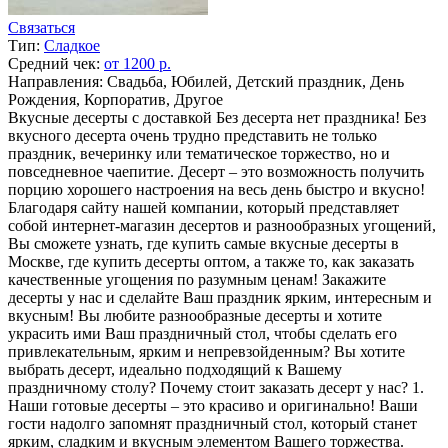
Связаться
Тип:
Сладкое
Средний чек:
от 1200 р.
Направления: Свадьба, Юбилей, Детский праздник, День
Рождения, Корпоратив, Другое
Вкусные десерты с доставкой Без десерта нет праздника! Без
вкусного десерта очень трудно представить не только
праздник, вечеринку или тематическое торжество, но и
повседневное чаепитие. Десерт – это возможность получить
порцию хорошего настроения на весь день быстро и вкусно!
Благодаря сайту нашей компании, который представляет
собой интернет-магазин десертов и разнообразных угощений,
Вы сможете узнать, где купить самые вкусные десерты в
Москве, где купить десерты оптом, а также то, как заказать
качественные угощения по разумным ценам! Закажите
десерты у нас и сделайте Ваш праздник ярким, интересным и
вкусным! Вы любите разнообразные десерты и хотите
украсить ими Ваш праздничный стол, чтобы сделать его
привлекательным, ярким и непревзойденным? Вы хотите
выбрать десерт, идеально подходящий к Вашему
праздничному столу? Почему стоит заказать десерт у нас? 1.
Наши готовые десерты – это красиво и оригинально! Ваши
гости надолго запомнят праздничный стол, который станет
ярким, сладким и вкусным элементом Вашего торжества.