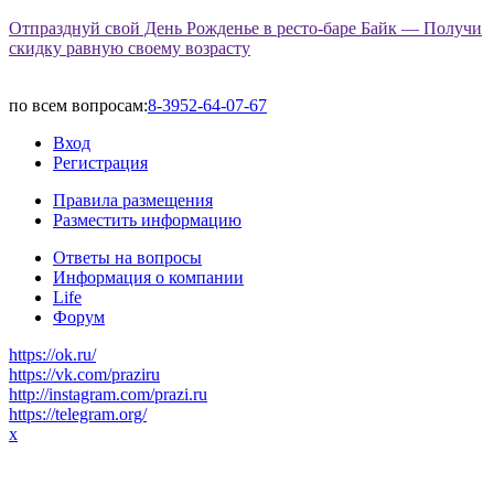
Отпразднуй свой День Рожденье в ресто-баре Байк — Получи
скидку равную своему возрасту
по всем вопросам:
8-3952-64-07-67
Вход
Регистрация
Правила размещения
Разместить информацию
Ответы на вопросы
Информация о компании
Life
Форум
https://ok.ru/
https://vk.com/praziru
http://instagram.com/prazi.ru
https://telegram.org/
x