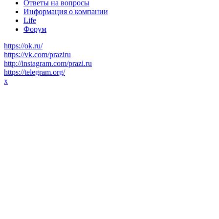
Ответы на вопросы
Информация о компании
Life
Форум
https://ok.ru/
https://vk.com/praziru
http://instagram.com/prazi.ru
https://telegram.org/
x