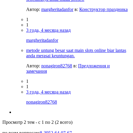
Автор:
margheritadanfor
в:
Конструктор праздника
1
1
3 года, 4 месяца назад
margheritadanfor
metode untung besar saat main slots online biar lantas
anda merasai keuntungan.
Автор:
nonagiron82768
в:
Предложения и
замечания
1
1
3 года, 4 месяца назад
nonagiron82768
Просмотр 2 тем - с 1 по 2 (2 всего)
по всем вопросам:
8-3952-64-07-67