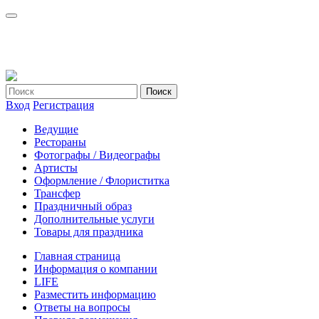
Вход
Регистрация
Ведущие
Рестораны
Фотографы / Видеографы
Артисты
Оформление / Флориститка
Трансфер
Праздничный образ
Дополнительные услуги
Товары для праздника
Главная страница
Информация о компании
LIFE
Разместить информацию
Ответы на вопросы