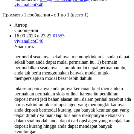
vivianallcot340
.
Просмотр 1 сообщения - с 1 по 1 (всего 1)
Автор
Сообщения
16.09.2023 в 23:22
#1555
vivianallcot340
Участник
bermodal seadanya sekalinya, memungkinkan ia sudah dapat
sekali buat anda dapat mulai permainan itu. 1) bermain
bermodalkan seadanya — untuk mulai dapat permainan itu,
anda tak perlu menggunakan banyak modal untuk
mempersiapkan modal besar lebih dahulu.
bila seumpamanya anda punya kemauan buat memainkan
permainan permainan slots online, karena itu pemikiran
deposit mesti jadi bahan alasan inti. dalam perihal tersebut ada
harus yakini untuk cari opsi agen yang memungkinkannya
anda deposit bermodal kurang. apa banyak keuntungan yang
dapat diraih? ya manalagi bila anda mempunyai kebatasan
dalam soal modal, anda dapat cari opsi agen yang menjajakan
deposit kurang hingga anda dapat mendapat banyak
keuntungan.