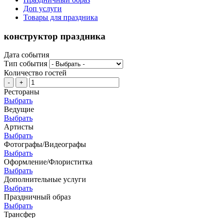
Доп услуги
Товары для праздника
конструктор праздника
Дата события
Тип события
Количество гостей
-
+
Рестораны
Выбрать
Ведущие
Выбрать
Артисты
Выбрать
Фотографы/Видеографы
Выбрать
Оформление/Флориститка
Выбрать
Дополнительные услуги
Выбрать
Праздничный образ
Выбрать
Трансфер