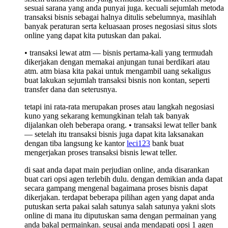
sesuai sarana yang anda punyai juga. kecuali sejumlah metoda
transaksi bisnis sebagai halnya ditulis sebelumnya, masihlah
banyak peraturan serta keluasaan proses negosiasi situs slots
online yang dapat kita putuskan dan pakai.
• transaksi lewat atm — bisnis pertama-kali yang termudah
dikerjakan dengan memakai anjungan tunai berdikari atau
atm. atm biasa kita pakai untuk mengambil uang sekaligus
buat lakukan sejumlah transaksi bisnis non kontan, seperti
transfer dana dan seterusnya.
tetapi ini rata-rata merupakan proses atau langkah negosiasi
kuno yang sekarang kemungkinan telah tak banyak
dijalankan oleh beberapa orang. • transaksi lewat teller bank
— setelah itu transaksi bisnis juga dapat kita laksanakan
dengan tiba langsung ke kantor
leci123
bank buat
mengerjakan proses transaksi bisnis lewat teller.
di saat anda dapat main perjudian online, anda disarankan
buat cari opsi agen terlebih dulu. dengan demikian anda dapat
secara gampang mengenal bagaimana proses bisnis dapat
dikerjakan. terdapat beberapa pilihan agen yang dapat anda
putuskan serta pakai salah satunya salah satunya yakni slots
online di mana itu diputuskan sama dengan permainan yang
anda bakal permainkan. seusai anda mendapati opsi 1 agen