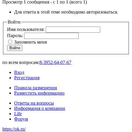
Просмотр 1 сообщения - с 1 по 1 (всего 1)
Для ответа в этой теме необходимо авторизоваться.
Войти
Имя пользователя:
Пароль:
Запомнить меня
Войти
по всем вопросам:
8-3952-64-07-67
Вход
Регистрация
Правила размещения
Разместить информацию
Ответы на вопросы
Информация о компании
Life
Форум
https://ok.ru/