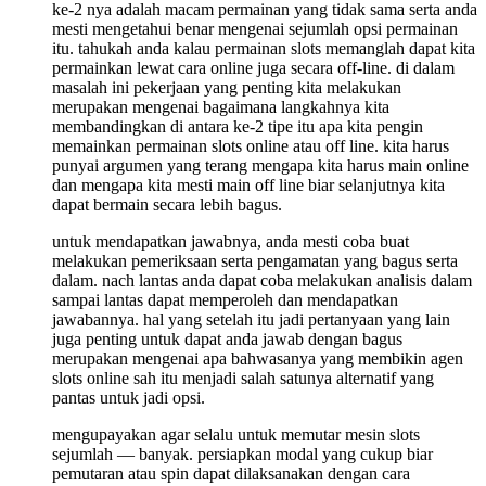
ke-2 nya adalah macam permainan yang tidak sama serta anda
mesti mengetahui benar mengenai sejumlah opsi permainan
itu. tahukah anda kalau permainan slots memanglah dapat kita
permainkan lewat cara online juga secara off-line. di dalam
masalah ini pekerjaan yang penting kita melakukan
merupakan mengenai bagaimana langkahnya kita
membandingkan di antara ke-2 tipe itu apa kita pengin
memainkan permainan slots online atau off line. kita harus
punyai argumen yang terang mengapa kita harus main online
dan mengapa kita mesti main off line biar selanjutnya kita
dapat bermain secara lebih bagus.
untuk mendapatkan jawabnya, anda mesti coba buat
melakukan pemeriksaan serta pengamatan yang bagus serta
dalam. nach lantas anda dapat coba melakukan analisis dalam
sampai lantas dapat memperoleh dan mendapatkan
jawabannya. hal yang setelah itu jadi pertanyaan yang lain
juga penting untuk dapat anda jawab dengan bagus
merupakan mengenai apa bahwasanya yang membikin agen
slots online sah itu menjadi salah satunya alternatif yang
pantas untuk jadi opsi.
mengupayakan agar selalu untuk memutar mesin slots
sejumlah — banyak. persiapkan modal yang cukup biar
pemutaran atau spin dapat dilaksanakan dengan cara