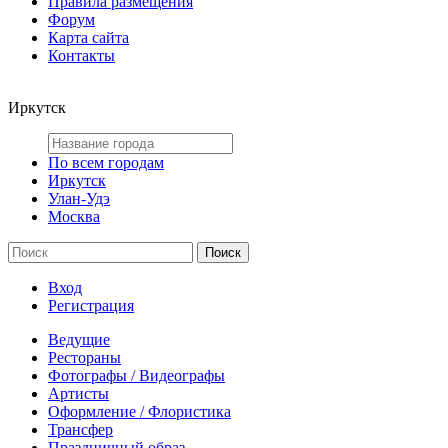
Правила размещения
Форум
Карта сайта
Контакты
Иркутск
По всем городам
Иркутск
Улан-Удэ
Москва
Вход
Регистрация
Ведущие
Рестораны
Фотографы / Видеографы
Артисты
Оформление / Флористика
Трансфер
Праздничный образ