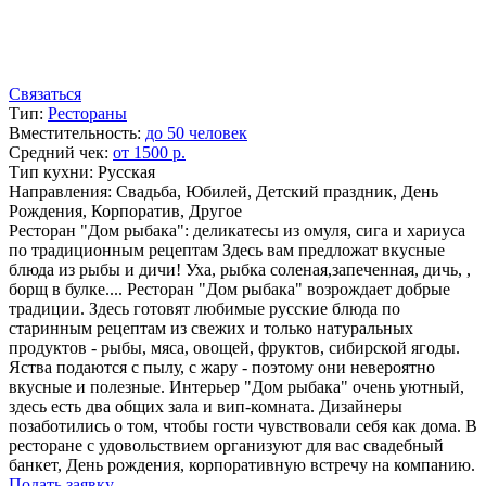
Связаться
Тип:
Рестораны
Вместительность:
до 50 человек
Средний чек:
от 1500 р.
Тип кухни: Русская
Направления: Свадьба, Юбилей, Детский праздник, День
Рождения, Корпоратив, Другое
Ресторан "Дом рыбака": деликатесы из омуля, сига и хариуса
по традиционным рецептам Здесь вам предложат вкусные
блюда из рыбы и дичи! Уха, рыбка соленая,запеченная, дичь, ,
борщ в булке.... Ресторан "Дом рыбака" возрождает добрые
традиции. Здесь готовят любимые русские блюда по
старинным рецептам из свежих и только натуральных
продуктов - рыбы, мяса, овощей, фруктов, сибирской ягоды.
Яства подаются с пылу, с жару - поэтому они невероятно
вкусные и полезные. Интерьер "Дом рыбака" очень уютный,
здесь есть два общих зала и вип-комната. Дизайнеры
позаботились о том, чтобы гости чувствовали себя как дома. В
ресторане с удовольствием организуют для вас свадебный
банкет, День рождения, корпоративную встречу на компанию.
Подать заявку