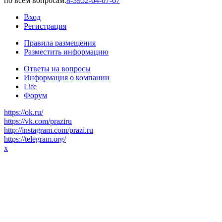
по всем вопросам:
8-3952-64-07-67
Вход
Регистрация
Правила размещения
Разместить информацию
Ответы на вопросы
Информация о компании
Life
Форум
https://ok.ru/
https://vk.com/praziru
http://instagram.com/prazi.ru
https://telegram.org/
x