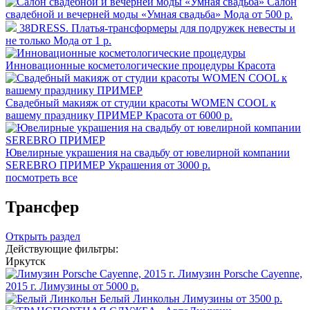
Салон
свадебной и вечерней моды «Умная свадьба»
Мода
от 500 р.
38DRESS. Платья-трансформеры для подружек невесты и
не только
Мода
от 1 р.
Инновационные косметологические процедуры
Красота
Свадебный макияж от студии красоты WOMEN COOL к
вашему празднику ПРИМЕР
Красота
от 6000 р.
Ювелирные украшения на свадьбу от ювелирной компании
SEREBRO ПРИМЕР
Украшения
от 3000 р.
посмотреть все
Трансфер
Открыть раздел
Действующие фильтры:
Иркутск
Лимузин Porsche Cayenne,
2015 г.
Лимузины
от 5000 р.
Белый Линкольн
Лимузины
от 3500 р.