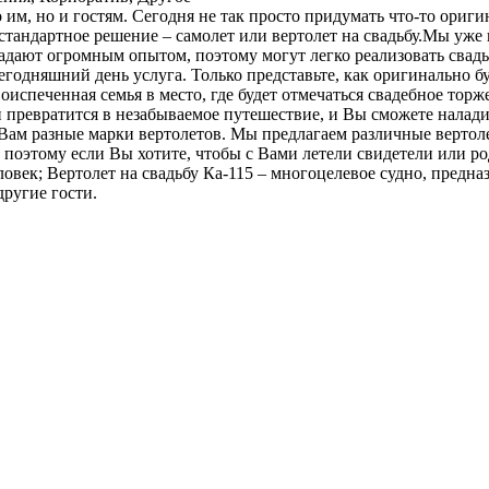
о им, но и гостям. Сегодня не так просто придумать что-то ор
тандартное решение – самолет или вертолет на свадьбу.Мы уже 
ют огромным опытом, поэтому могут легко реализовать свадьбу
сегодняшний день услуга. Только представьте, как оригинально 
овоиспеченная семья в место, где будет отмечаться свадебное тор
и превратится в незабываемое путешествие, и Вы сможете налади
 Вам разные марки вертолетов. Мы предлагаем различные вертол
 поэтому если Вы хотите, чтобы с Вами летели свидетели или ро
ловек; Вертолет на свадьбу Ка-115 – многоцелевое судно, предна
другие гости.