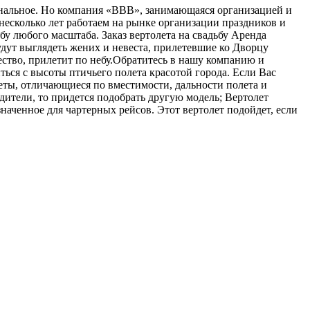
игинальное. Но компания «ВВВ», занимающаяся организацией и
несколько лет работаем на рынке организации праздников и
 любого масштаба. Заказ вертолета на свадьбу Аренда
будут выглядеть жених и невеста, прилетевшие ко Дворцу
жество, прилетит по небу.Обратитесь в нашу компанию и
ться с высоты птичьего полета красотой города. Если Вас
еты, отличающиеся по вместимости, дальности полета и
дители, то придется подобрать другую модель; Вертолет
значенное для чартерных рейсов. Этот вертолет подойдет, если