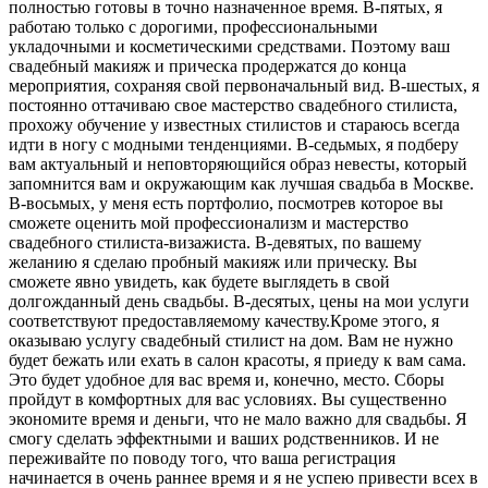
полностью готовы в точно назначенное время. В-пятых, я
работаю только с дорогими, профессиональными
укладочными и косметическими средствами. Поэтому ваш
свадебный макияж и прическа продержатся до конца
мероприятия, сохраняя свой первоначальный вид. В-шестых, я
постоянно оттачиваю свое мастерство свадебного стилиста,
прохожу обучение у известных стилистов и стараюсь всегда
идти в ногу с модными тенденциями. В-седьмых, я подберу
вам актуальный и неповторяющийся образ невесты, который
запомнится вам и окружающим как лучшая свадьба в Москве.
В-восьмых, у меня есть портфолио, посмотрев которое вы
сможете оценить мой профессионализм и мастерство
свадебного стилиста-визажиста. В-девятых, по вашему
желанию я сделаю пробный макияж или прическу. Вы
сможете явно увидеть, как будете выглядеть в свой
долгожданный день свадьбы. В-десятых, цены на мои услуги
соответствуют предоставляемому качеству.Кроме этого, я
оказываю услугу свадебный стилист на дом. Вам не нужно
будет бежать или ехать в салон красоты, я приеду к вам сама.
Это будет удобное для вас время и, конечно, место. Сборы
пройдут в комфортных для вас условиях. Вы существенно
экономите время и деньги, что не мало важно для свадьбы. Я
смогу сделать эффектными и ваших родственников. И не
переживайте по поводу того, что ваша регистрация
начинается в очень раннее время и я не успею привести всех в