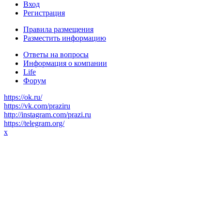
Вход
Регистрация
Правила размещения
Разместить информацию
Ответы на вопросы
Информация о компании
Life
Форум
https://ok.ru/
https://vk.com/praziru
http://instagram.com/prazi.ru
https://telegram.org/
x