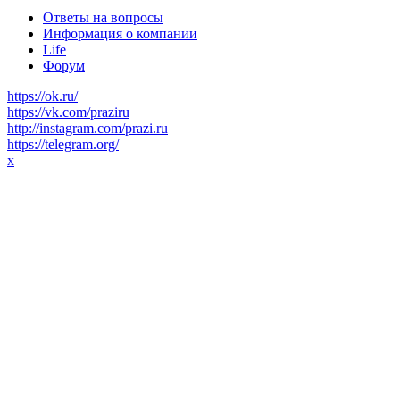
Ответы на вопросы
Информация о компании
Life
Форум
https://ok.ru/
https://vk.com/praziru
http://instagram.com/prazi.ru
https://telegram.org/
x