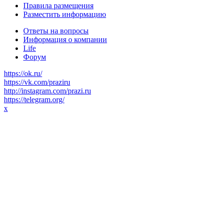
Правила размещения
Разместить информацию
Ответы на вопросы
Информация о компании
Life
Форум
https://ok.ru/
https://vk.com/praziru
http://instagram.com/prazi.ru
https://telegram.org/
x