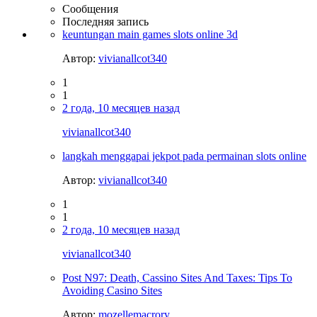
Сообщения
Последняя запись
keuntungan main games slots online 3d
Автор:
vivianallcot340
1
1
2 года, 10 месяцев назад
vivianallcot340
langkah menggapai jekpot pada permainan slots online
Автор:
vivianallcot340
1
1
2 года, 10 месяцев назад
vivianallcot340
Post N97: Death, Cassino Sites And Taxes: Tips To
Avoiding Casino Sites
Автор:
mozellemacrory