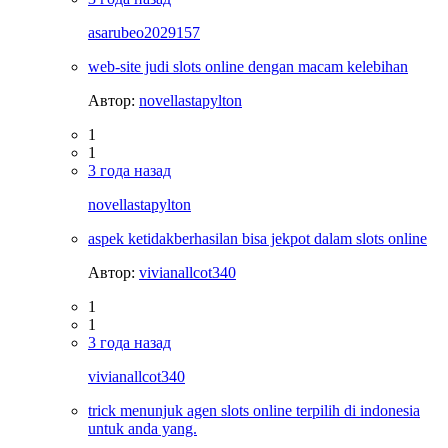
asarubeo2029157
web-site judi slots online dengan macam kelebihan
Автор:
novellastapylton
1
1
3 года назад
novellastapylton
aspek ketidakberhasilan bisa jekpot dalam slots online
Автор:
vivianallcot340
1
1
3 года назад
vivianallcot340
trick menunjuk agen slots online terpilih di indonesia
untuk anda yang.