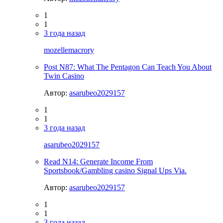
1
1
3 года назад
mozellemacrory
Post N87: What The Pentagon Can Teach You About
Twin Casino
Автор:
asarubeo2029157
1
1
3 года назад
asarubeo2029157
Read N14: Generate Income From
Sportsbook/Gambling casino Signal Ups Via.
Автор:
asarubeo2029157
1
1
3 года назад