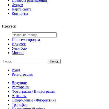
Правила размещения
Форум
Карта сайта
Контакты
Иркутск
По всем городам
Иркутск
Улан-Удэ
Москва
Вход
Регистрация
Ведущие
Рестораны
Фотографы / Видеографы
Артисты
Оформление / Флористика
Трансфер
Праздничный образ