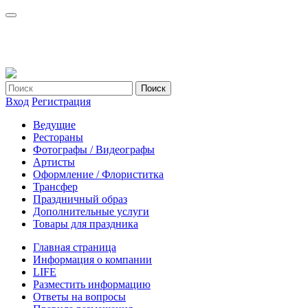
Вход
Регистрация
Ведущие
Рестораны
Фотографы / Видеографы
Артисты
Оформление / Флориститка
Трансфер
Праздничный образ
Дополнительные услуги
Товары для праздника
Главная страница
Информация о компании
LIFE
Разместить информацию
Ответы на вопросы