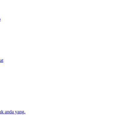
ю
at
tuk anda yang.