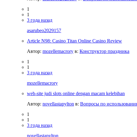
1
1
3 года назад
asarubeo2029157
Article N98: Casino Titan Online Casino Review
Автор:
mozellemacrory
в:
Конструктор праздника
1
1
3 года назад
mozellemacrory
web-site judi slots online dengan macam kelebihan
Автор:
novellastapylton
в:
Вопросы по использовани
1
1
3 года назад
novellastapylton