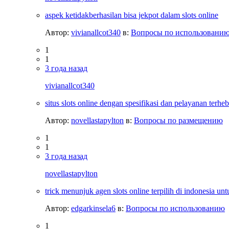
aspek ketidakberhasilan bisa jekpot dalam slots online
Автор:
vivianallcot340
в:
Вопросы по использовани
1
1
3 года назад
vivianallcot340
situs slots online dengan spesifikasi dan pelayanan terheb
Автор:
novellastapylton
в:
Вопросы по размещению
1
1
3 года назад
novellastapylton
trick menunjuk agen slots online terpilih di indonesia un
Автор:
edgarkinsela6
в:
Вопросы по использованию
1