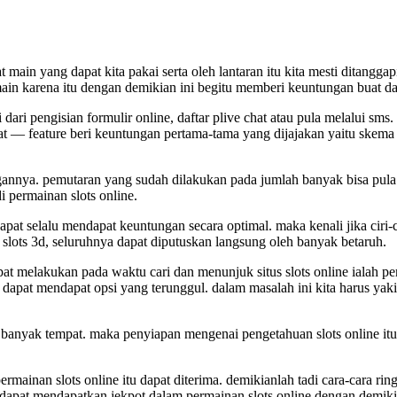
 main yang dapat kita pakai serta oleh lantaran itu kita mesti ditangg
ain karena itu dengan demikian ini begitu memberi keuntungan buat dap
 dari pengisian formulir online, daftar plive chat atau pula melalui sm
epat — feature beri keuntungan pertama-tama yang dijajakan yaitu skema 
ngannya. pemutaran yang sudah dilakukan pada jumlah banyak bisa pula
i permainan slots online.
pat selalu mendapat keuntungan secara optimal. maka kenali jika ciri-
ga slots 3d, seluruhnya dapat diputuskan langsung oleh banyak betaruh.
apat melakukan pada waktu cari dan menunjuk situs slots online ialah p
da dapat mendapat opsi yang terunggul. dalam masalah ini kita harus 
banyak tempat. maka penyiapan mengenai pengetahuan slots online itu me
mainan slots online itu dapat diterima. demikianlah tadi cara-cara ri
dapat mendapatkan jekpot dalam permainan slots online dengan demiki