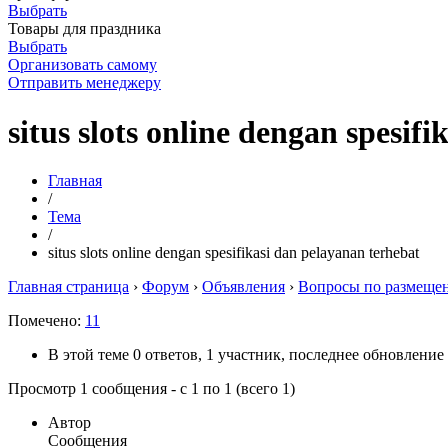
Выбрать
Товары для праздника
Выбрать
Организовать самому
Отправить менеджеру
situs slots online dengan spesif
Главная
/
Тема
/
situs slots online dengan spesifikasi dan pelayanan terhebat
Главная страница
›
Форум
›
Объявления
›
Вопросы по размеще
Помечено:
11
В этой теме 0 ответов, 1 участник, последнее обновление
Просмотр 1 сообщения - с 1 по 1 (всего 1)
Автор
Сообщения