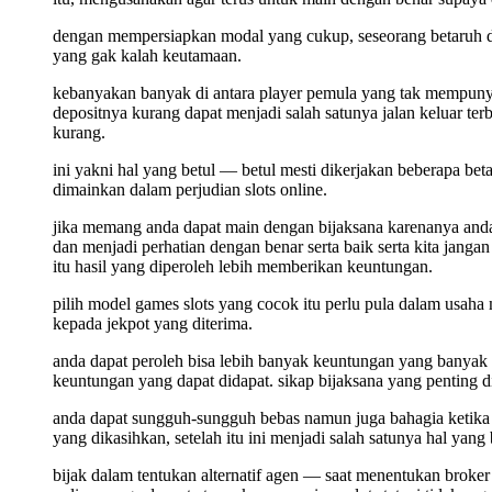
dengan mempersiapkan modal yang cukup, seseorang betaruh da
yang gak kalah keutamaan.
kebanyakan banyak di antara player pemula yang tak mempunyai
depositnya kurang dapat menjadi salah satunya jalan keluar t
kurang.
ini yakni hal yang betul — betul mesti dikerjakan beberapa be
dimainkan dalam perjudian slots online.
jika memang anda dapat main dengan bijaksana karenanya anda 
dan menjadi perhatian dengan benar serta baik serta kita janga
itu hasil yang diperoleh lebih memberikan keuntungan.
pilih model games slots yang cocok itu perlu pula dalam usaha
kepada jekpot yang diterima.
anda dapat peroleh bisa lebih banyak keuntungan yang banyak d
keuntungan yang dapat didapat. sikap bijaksana yang penting d
anda dapat sungguh-sungguh bebas namun juga bahagia ketika be
yang dikasihkan, setelah itu ini menjadi salah satunya hal ya
bijak dalam tentukan alternatif agen — saat menentukan broker